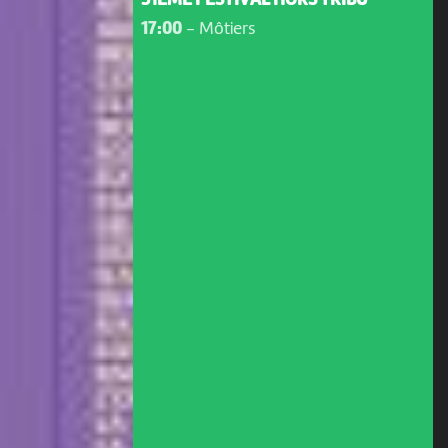
31ÈME FESTIVAL HORS TRIBU
17:00
-
Môtiers