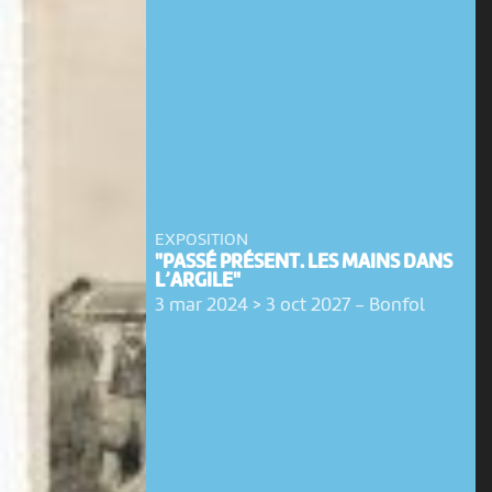
EXPOSITION
"PASSÉ PRÉSENT. LES MAINS DANS
L’ARGILE"
3 mar 2024 > 3 oct 2027
-
Bonfol