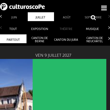
JUIN
JUILLET
AOÛT
SEPTEMBRE
TOUT
EXPOSITION
THÉÂTRE
MUSIQUE
CANTON DE
CANTON DE
PARTOUT
CANTON DU JURA
BERNE
NEUCHÂTEL
VEN 9 JUILLET 2027