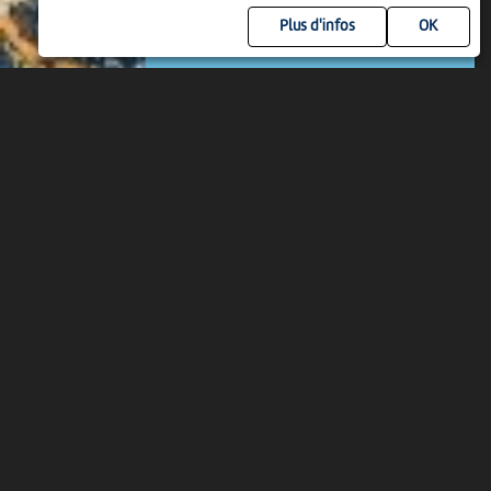
31 mai > 31 oct 2027
-
Môtiers
Plus d'infos