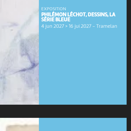
EXPOSITION
PHILÉMON LÉCHOT, DESSINS, LA
SÉRIE BLEUE
4 jun 2027 > 16 jui 2027
-
Tramelan