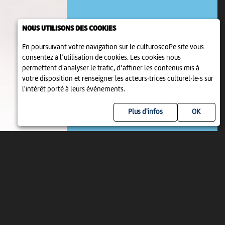
NOUS UTILISONS DES COOKIES
En poursuivant votre navigation sur le culturoscoPe site vous
consentez à l’utilisation de cookies. Les cookies nous
permettent d'analyser le trafic, d’affiner les contenus mis à
EXPOSITION
votre disposition et renseigner les acteurs·trices culturel·le·s sur
LA VIE BOURGEOISE AU 19E SIÈCLE
l'intérêt porté à leurs événements.
1 jan 2021 > 31 déc 2031
-
Bienne
Plus d'infos