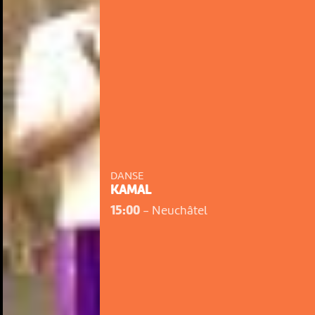
DANSE
KAMAL
15:00
-
Neuchâtel