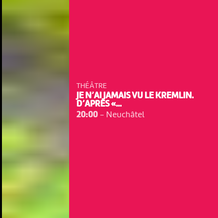
THÉÂTRE
JE N’AI JAMAIS VU LE KREMLIN.
D’APRÈS «...
20:00
-
Neuchâtel