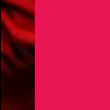
NOUS UTILISONS DES COOKIES
En poursuivant votre navigation sur le culturoscoPe site vous
consentez à l’utilisation de cookies. Les cookies nous
permettent d'analyser le trafic, d’affiner les contenus mis à
votre disposition et renseigner les acteurs·trices culturel·le·s sur
l'intérêt porté à leurs événements.
Plus d'infos