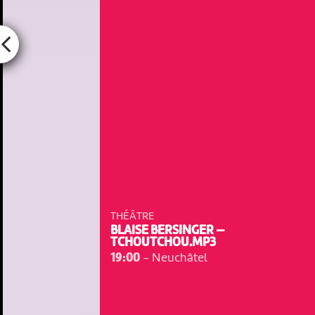
THÉÂTRE
BLAISE BERSINGER —
TCHOUTCHOU.MP3
19:00
-
Neuchâtel