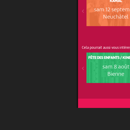
KAMAL
sam 12 septem
Neuchâtel
Cela pourrait aussi vous intére
FÊTE DES ENFANTS / KI
sam 8 août
Bienne
UN PROJET DE
AVEC LE SOUTIEN DE