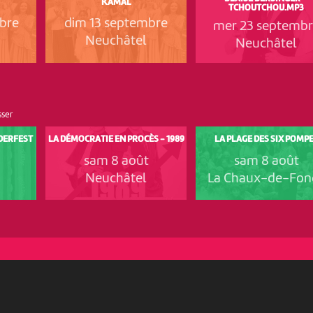
KAMAL
TCHOUTCHOU.MP3
bre
dim 13 septembre
mer 23 septemb
Neuchâtel
Neuchâtel
sser
NDERFEST
LA DÉMOCRATIE EN PROCÈS - 1989
LA PLAGE DES SIX POMP
sam 8 août
sam 8 août
Neuchâtel
La Chaux-de-Fon
PARTENAIRES