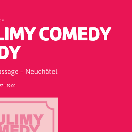
GE
LIMY COMEDY
DY
assage
-
Neuchâtel
7 – 19:00