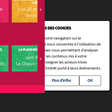
LUNDI
LUNDI
re
lun 28 septembre
lun 19 octobre
Neuchâtel
Neuchâtel
NOUS UTILISONS DES COOKIES
En poursuivant votre navigation sur le
culturoscoPe site vous consentez à l’utilisation de
ES
LA PLAGE DES SIX POMPES
SPARK 2000
cookies. Les cookies nous permettent d'analyser
le trafic, d’affiner les contenus mis à votre
sam 8 août
lun 10 août
disposition et renseigner les acteurs·trices
ds
La Chaux-de-Fonds
Neuchâtel
culturel·le·s sur l'intérêt porté à leurs événements.
Plus d'infos