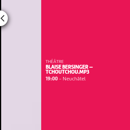
THÉÂTRE
BLAISE BERSINGER —
TCHOUTCHOU.MP3
19:00
-
Neuchâtel