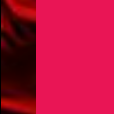
NOUS UTILISONS DES COOKIES
En poursuivant votre navigation sur le culturoscoPe site vous
consentez à l’utilisation de cookies. Les cookies nous
permettent d'analyser le trafic, d’affiner les contenus mis à
votre disposition et renseigner les acteurs·trices culturel·le·s sur
l'intérêt porté à leurs événements.
Plus d'infos