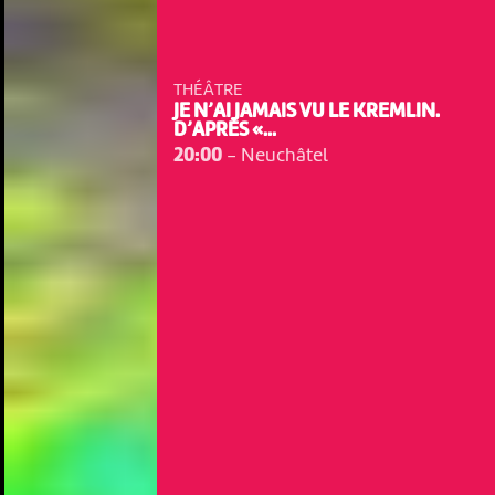
THÉÂTRE
JE N’AI JAMAIS VU LE KREMLIN.
D’APRÈS «...
20:00
-
Neuchâtel