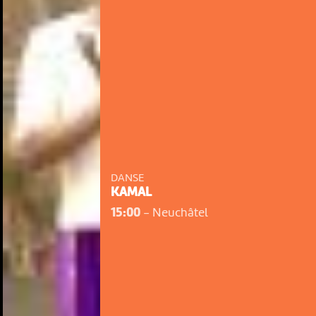
DANSE
KAMAL
15:00
-
Neuchâtel