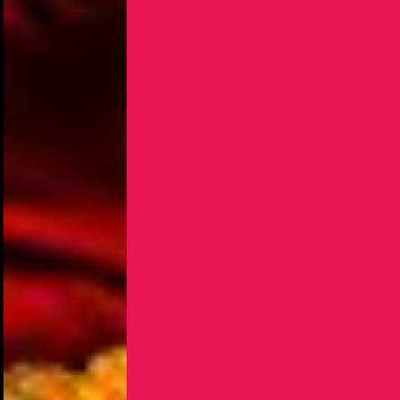
NOUS UTILISONS DES COOKIES
En poursuivant votre navigation sur le culturoscoPe site vous
consentez à l’utilisation de cookies. Les cookies nous
permettent d'analyser le trafic, d’affiner les contenus mis à
votre disposition et renseigner les acteurs·trices culturel·le·s sur
l'intérêt porté à leurs événements.
Plus d'infos