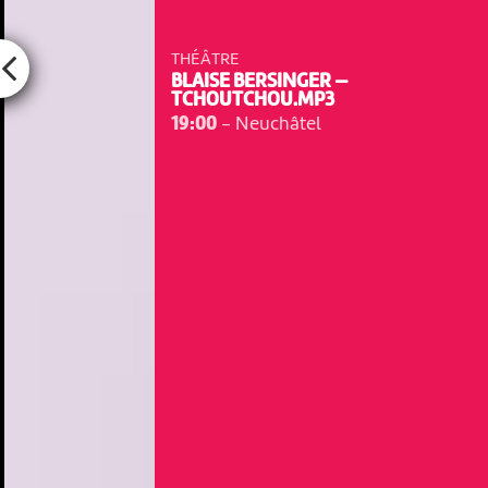
THÉÂTRE
BLAISE BERSINGER —
TCHOUTCHOU.MP3
19:00
-
Neuchâtel