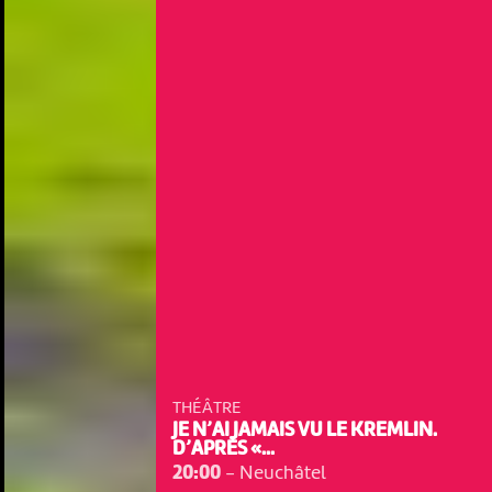
THÉÂTRE
JE N’AI JAMAIS VU LE KREMLIN.
D’APRÈS «...
20:00
-
Neuchâtel