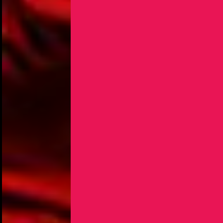
NOUS UTILISONS DES COOKIES
En poursuivant votre navigation sur le culturoscoPe site vous
consentez à l’utilisation de cookies. Les cookies nous
permettent d'analyser le trafic, d’affiner les contenus mis à
votre disposition et renseigner les acteurs·trices culturel·le·s sur
l'intérêt porté à leurs événements.
Plus d'infos