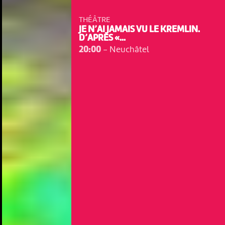
THÉÂTRE
JE N’AI JAMAIS VU LE KREMLIN.
D’APRÈS «...
20:00
-
Neuchâtel