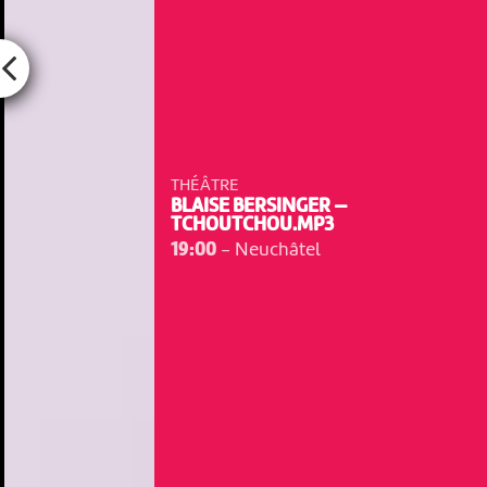
THÉÂTRE
BLAISE BERSINGER —
TCHOUTCHOU.MP3
19:00
-
Neuchâtel