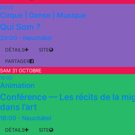
20:00
Cirque | Danse | Musique
Qui Som ?
20:00
-
Neuchâtel
DÉTAILS
SITE
PARTAGER
SAM 31 OCTOBRE
16:00
Animation
Conférence — Les récits de la mi
dans l’art
16:00
-
Neuchâtel
DÉTAILS
SITE