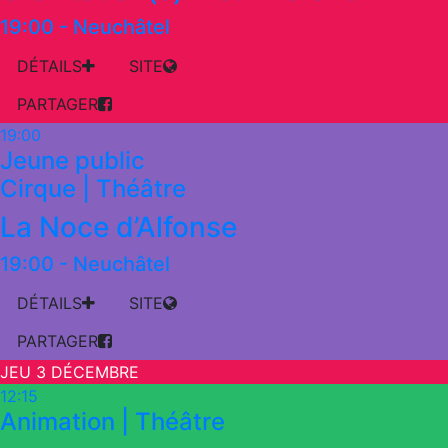
19:00
-
Neuchâtel
DÉTAILS
SITE
PARTAGER
19:00
Jeune public
Cirque | Théâtre
La Noce d’Alfonse
19:00
-
Neuchâtel
DÉTAILS
SITE
PARTAGER
JEU 3 DÉCEMBRE
12:15
Animation | Théâtre