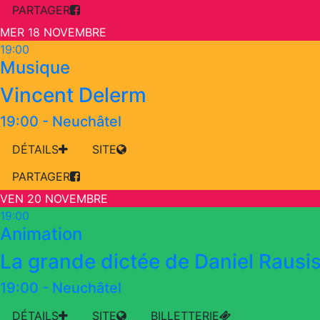
PARTAGER
MER 18 NOVEMBRE
19:00
Musique
Vincent Delerm
19:00
-
Neuchâtel
DÉTAILS
SITE
PARTAGER
VEN 20 NOVEMBRE
19:00
Animation
La grande dictée de Daniel Rausi
19:00
-
Neuchâtel
DÉTAILS
SITE
BILLETTERIE