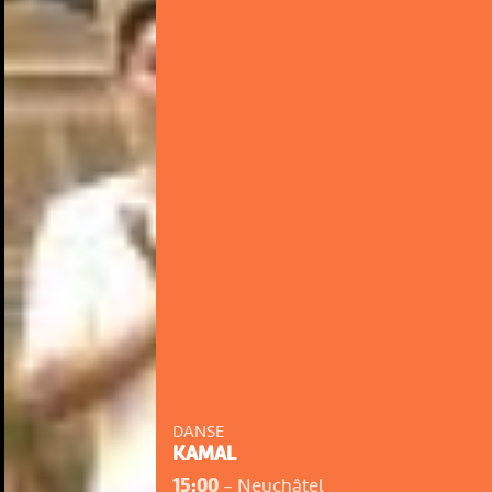
DANSE
KAMAL
15:00
-
Neuchâtel