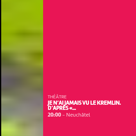
THÉÂTRE
JE N’AI JAMAIS VU LE KREMLIN.
D’APRÈS «...
20:00
-
Neuchâtel