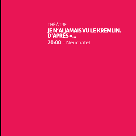
THÉÂTRE
JE N’AI JAMAIS VU LE KREMLIN.
D’APRÈS «...
20:00
-
Neuchâtel