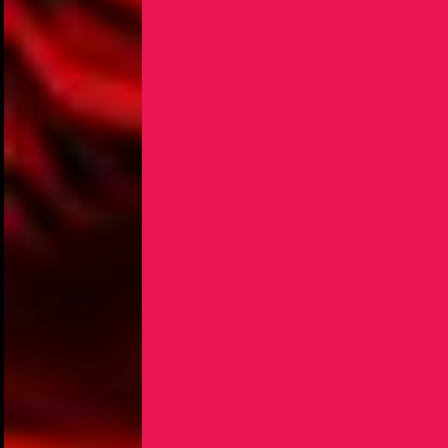
NOUS UTILISONS DES COOKIES
En poursuivant votre navigation sur le culturoscoPe site vous
consentez à l’utilisation de cookies. Les cookies nous
permettent d'analyser le trafic, d’affiner les contenus mis à
votre disposition et renseigner les acteurs·trices culturel·le·s sur
l'intérêt porté à leurs événements.
Plus d'infos