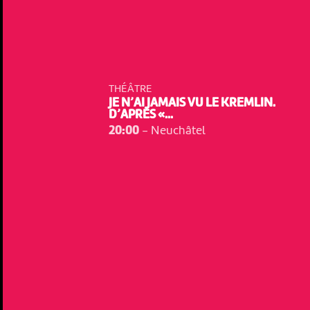
THÉÂTRE
JE N’AI JAMAIS VU LE KREMLIN.
D’APRÈS «...
20:00
-
Neuchâtel