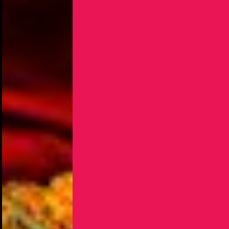
NOUS UTILISONS DES COOKIES
En poursuivant votre navigation sur le culturoscoPe site vous
consentez à l’utilisation de cookies. Les cookies nous
permettent d'analyser le trafic, d’affiner les contenus mis à
votre disposition et renseigner les acteurs·trices culturel·le·s sur
l'intérêt porté à leurs événements.
Plus d'infos