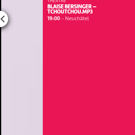
THÉÂTRE
BLAISE BERSINGER —
TCHOUTCHOU.MP3
19:00
-
Neuchâtel