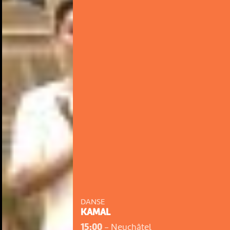
DANSE
KAMAL
15:00
-
Neuchâtel