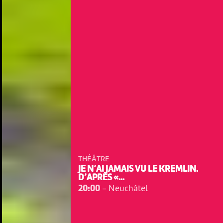
THÉÂTRE
JE N’AI JAMAIS VU LE KREMLIN.
D’APRÈS «...
20:00
-
Neuchâtel