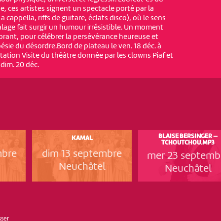
ne, ces artistes signent un spectacle porté par la
 cappella, riffs de guitare, éclats disco), où le sens
lage fait surgir un humour irrésistible. Un moment
gorant, pour célébrer la persévérance heureuse et
ésie du désordre.Bord de plateau le ven. 18 déc. à
ntation Visite du théâtre donnée par les clowns Piaf et
e dim. 20 déc.
BLAISE BERSINGER —
KAMAL
TCHOUTCHOU.MP3
mbre
dim 13 septembre
mer 23 septemb
Neuchâtel
Neuchâtel
sser