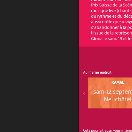
Prix Suisse de la Scè
musique live (chants a
du rythme et du déca
aussi drôle que revi
s’abandonner à la po
l’issue de la représe
Gloria le sam. 19 et l
Au même endroit
KAMAL
sam 12 septe
Neuchâtel
Cela pourrait aussi vous intére