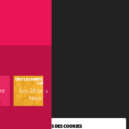
ON S’LA CHANTE ! LA CHORALE DU
ON S’LA CHANTE ! LA CHORALE 
LUNDI
LUNDI
re
lun 28 septembre
lun 19 octobre
Neuchâtel
Neuchâtel
NOUS UTILISONS DES COOKIES