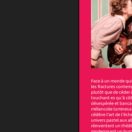
Face à un monde qui 
les fractures contemp
plutôt que de céder à
touchant·es qu’à côt
désespérée et bancal
mélancolie lumineuse
célèbre l’art de l’éc
univers pastel aux al
réinventent un théât
modernisant un humou