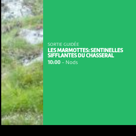
SORTIE GUIDÉE
LES MARMOTTES: SENTINELLES
SIFFLANTES DU CHASSERAL
10:00
-
Nods
NOUS UTILISONS DES COOKIES
En poursuivant votre navigation sur le culturoscoPe site vous
consentez à l’utilisation de cookies. Les cookies nous
permettent d'analyser le trafic, d’affiner les contenus mis à
votre disposition et renseigner les acteurs·trices culturel·le·s sur
l'intérêt porté à leurs événements.
Plus d'infos