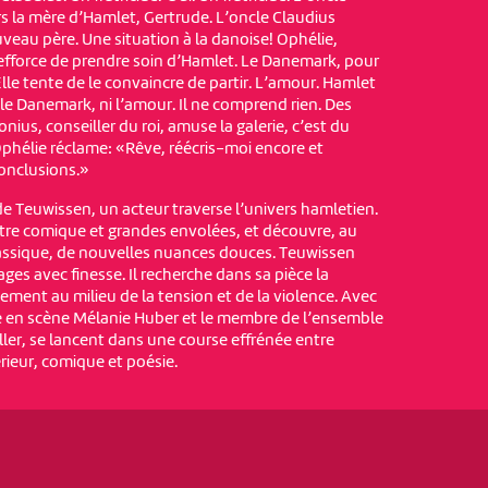
s la mère d’Hamlet, Gertrude. L’oncle Claudius
veau père. Une situation à la danoise! Ophélie,
’efforce de prendre soin d’Hamlet. Le Danemark, pour
Elle tente de le convaincre de partir. L’amour. Hamlet
le Danemark, ni l’amour. Il ne comprend rien. Des
nius, conseiller du roi, amuse la galerie, c’est du
 Ophélie réclame: «Rêve, réécris-moi encore et
conclusions.»
de Teuwissen, un acteur traverse l’univers hamletien.
ntre comique et grandes envolées, et découvre, au
assique, de nouvelles nuances douces. Teuwissen
es avec finesse. Il recherche dans sa pièce la
ement au milieu de la tension et de la violence. Avec
e en scène Mélanie Huber et le membre de l’ensemble
ler, se lancent dans une course effrénée entre
ieur, comique et poésie.