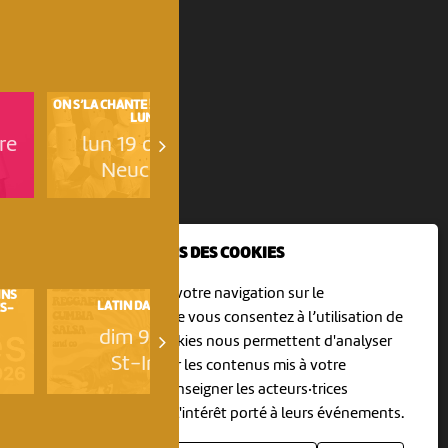
ON S’LA CHANTE ! LA CHORALE DU
JE N’AI JAMAIS VU LE KREMLIN
LUNDI
D’APRÈS «...
re
lun 19 octobre
mar 20 octobre
Neuchâtel
Neuchâtel
NOUS UTILISONS DES COOKIES
En poursuivant votre navigation sur le
INS
L'ORGUE S'INVITE AUX ESTIVAD
LATIN DANCE DAY
S-
À ST-URSANNE
culturoscoPe site vous consentez à l’utilisation de
dim 9 août
dim 9 août
cookies. Les cookies nous permettent d'analyser
St-Imier
St-Ursanne
le trafic, d’affiner les contenus mis à votre
disposition et renseigner les acteurs·trices
culturel·le·s sur l'intérêt porté à leurs événements.