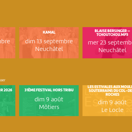
BLAISE BERSINGER —
KAMAL
TCHOUTCHOU.MP3
mbre
dim 13 septembre
mer 23 septemb
Neuchâtel
Neuchâtel
sser
LES ESTIVALES AUX MOUL
IR 2026
31ÈME FESTIVAL HORS TRIBU
SOUTERRAINS DU COL-DE
ROCHES
t
dim 9 août
dim 9 août
Môtiers
Le Locle