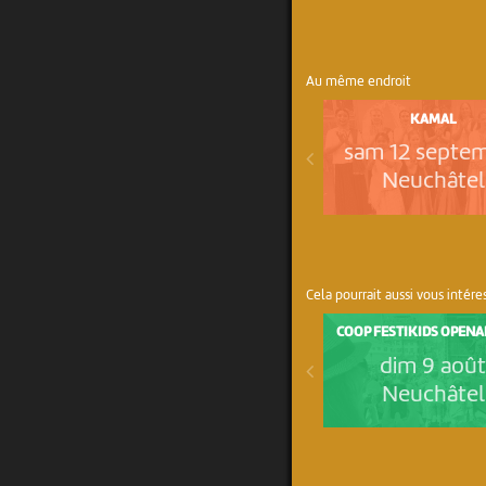
Au même endroit
KAMAL
sam 12 septe
Neuchâtel
Cela pourrait aussi vous intére
COOP FESTIKIDS OPENA
dim 9 aoû
Neuchâtel