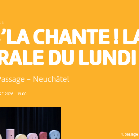
GE
’LA CHANTE ! L
RALE DU LUNDI
Passage
-
Neuchâtel
E 2026 – 19:00
4, passag