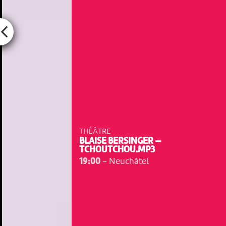
THÉÂTRE
BLAISE BERSINGER —
TCHOUTCHOU.MP3
19:00
-
Neuchâtel