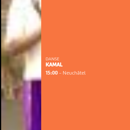
DANSE
KAMAL
15:00
-
Neuchâtel