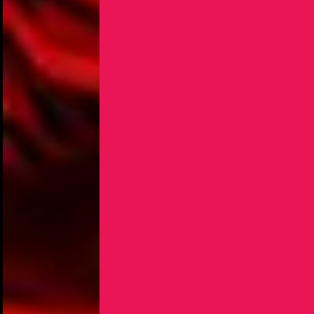
NOUS UTILISONS DES COOKIES
En poursuivant votre navigation sur le culturoscoPe site vous
consentez à l’utilisation de cookies. Les cookies nous
permettent d'analyser le trafic, d’affiner les contenus mis à
votre disposition et renseigner les acteurs·trices culturel·le·s sur
l'intérêt porté à leurs événements.
Plus d'infos