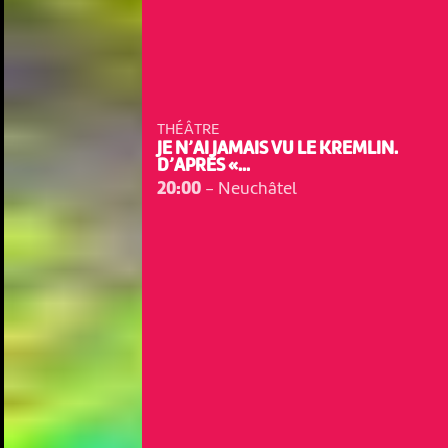
THÉÂTRE
JE N’AI JAMAIS VU LE KREMLIN.
D’APRÈS «...
20:00
-
Neuchâtel