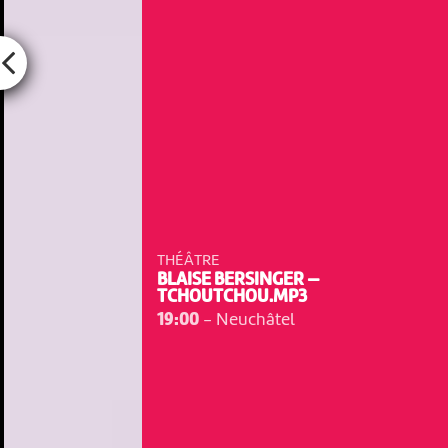
THÉÂTRE
BLAISE BERSINGER —
TCHOUTCHOU.MP3
19:00
-
Neuchâtel