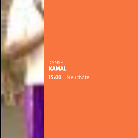
DANSE
KAMAL
15:00
-
Neuchâtel