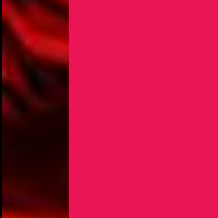
NOUS UTILISONS DES COOKIES
En poursuivant votre navigation sur le culturoscoPe site vous
consentez à l’utilisation de cookies. Les cookies nous
permettent d'analyser le trafic, d’affiner les contenus mis à
votre disposition et renseigner les acteurs·trices culturel·le·s sur
l'intérêt porté à leurs événements.
Plus d'infos