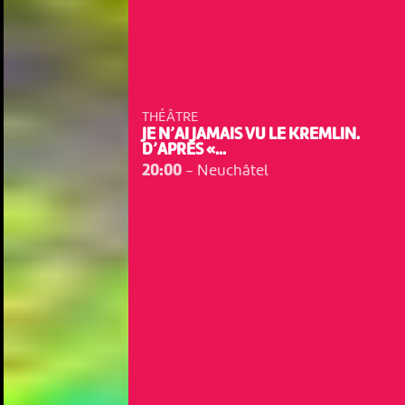
THÉÂTRE
JE N’AI JAMAIS VU LE KREMLIN.
D’APRÈS «...
20:00
-
Neuchâtel