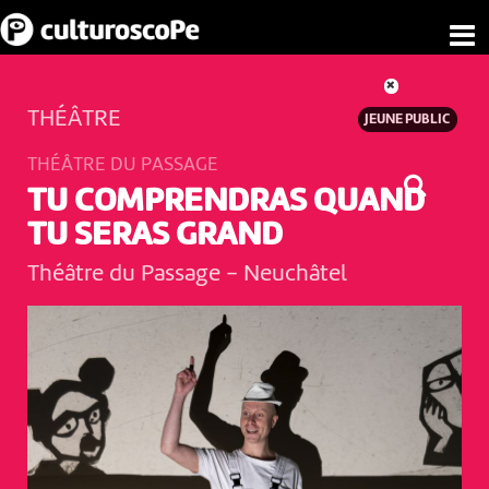
THÉÂTRE
JEUNE PUBLIC
THÉÂTRE DU PASSAGE
TU COMPRENDRAS QUAND
TU SERAS GRAND
Théâtre du Passage
-
Neuchâtel