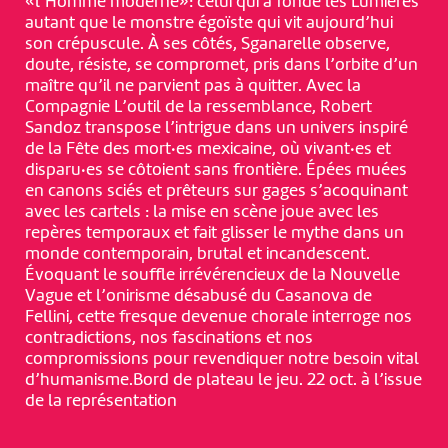
«l’Homme moderne»: celui qui a fondé les Lumières
autant que le monstre égoïste qui vit aujourd’hui
son crépuscule. À ses côtés, Sganarelle observe,
doute, résiste, se compromet, pris dans l’orbite d’un
maître qu’il ne parvient pas à quitter. Avec la
Compagnie L’outil de la ressemblance, Robert
Sandoz transpose l’intrigue dans un univers inspiré
de la Fête des mort·es mexicaine, où vivant·es et
disparu·es se côtoient sans frontière. Épées muées
en canons sciés et prêteurs sur gages s’acoquinant
avec les cartels : la mise en scène joue avec les
repères temporaux et fait glisser le mythe dans un
monde contemporain, brutal et incandescent.
Évoquant le souffle irrévérencieux de la Nouvelle
Vague et l’onirisme désabusé du Casanova de
Fellini, cette fresque devenue chorale interroge nos
contradictions, nos fascinations et nos
compromissions pour revendiquer notre besoin vital
d’humanisme.Bord de plateau le jeu. 22 oct. à l’issue
de la représentation