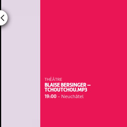
THÉÂTRE
BLAISE BERSINGER —
TCHOUTCHOU.MP3
19:00
-
Neuchâtel