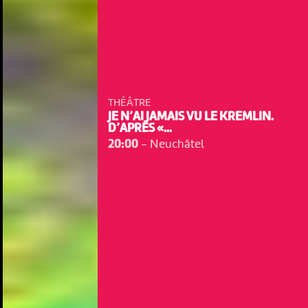
THÉÂTRE
JE N’AI JAMAIS VU LE KREMLIN.
D’APRÈS «...
20:00
-
Neuchâtel