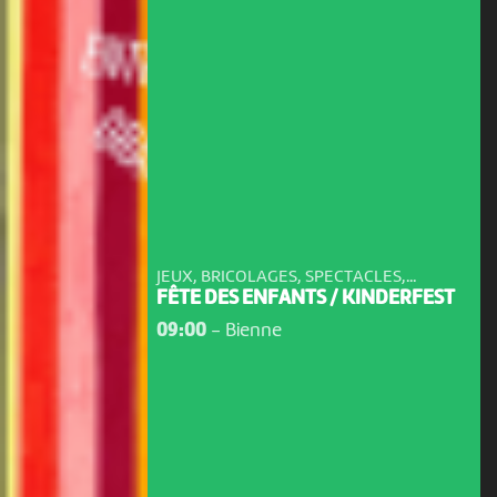
JEUX, BRICOLAGES, SPECTACLES,...
FÊTE DES ENFANTS / KINDERFEST
09:00
-
Bienne