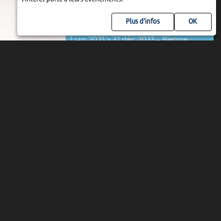
EXPOSITION
Plus d'infos
LA VIE BOURGEOISE AU 19E SIÈCLE
1 jan 2021 > 31 déc 2031
-
Bienne
EXPOSITION
LES LETTRES DE ROBERT WALSER