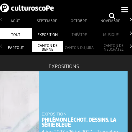
AOÛT
SEPTEMBRE
OCTOBRE
NOVEMBRE
TOUT
EXPOSITION
THÉÂTRE
MUSIQUE
CANTON DE
CANTON DE
PARTOUT
CANTON DU JURA
BERNE
NEUCHÂTEL
EXPOSITIONS
EXPOSITION
PHILÉMON LÉCHOT, DESSINS, LA
SÉRIE BLEUE
4 jun 2027 > 16 jui 2027
-
Tramelan