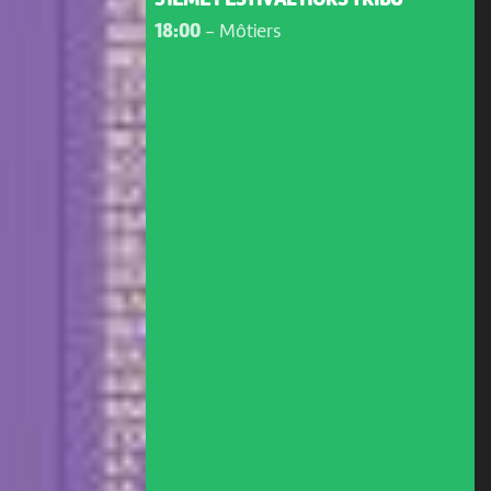
31ÈME FESTIVAL HORS TRIBU
18:00
-
Môtiers