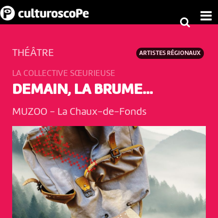
THÉÂTRE
ARTISTES RÉGIONAUX
LA COLLECTIVE SŒURIEUSE
DEMAIN, LA BRUME...
MUZOO
-
La Chaux-de-Fonds