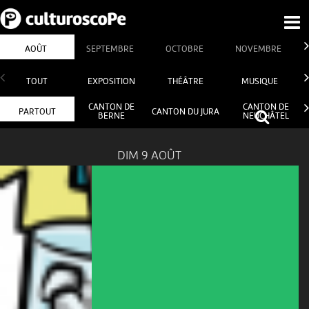
AOÛT
SEPTEMBRE
OCTOBRE
NOVEMBRE
TOUT
EXPOSITION
THÉÂTRE
MUSIQUE
CANTON DE
CANTON DE
PARTOUT
CANTON DU JURA
BERNE
NEUCHÂTEL
DIM 9 AOÛT