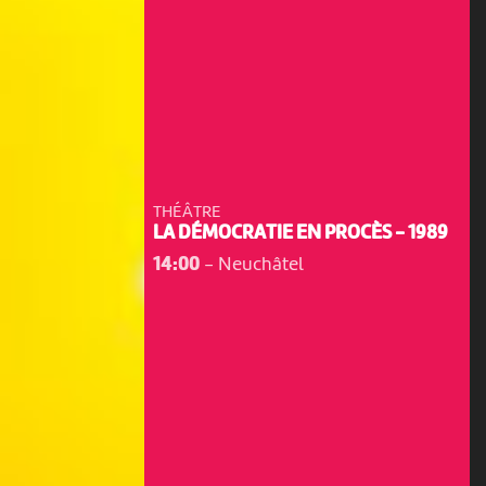
THÉÂTRE
LA DÉMOCRATIE EN PROCÈS - 1989
14:00
-
Neuchâtel