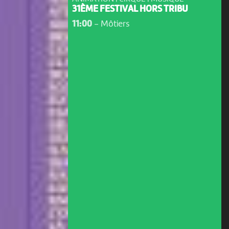
31ÈME FESTIVAL HORS TRIBU
11:00
-
Môtiers