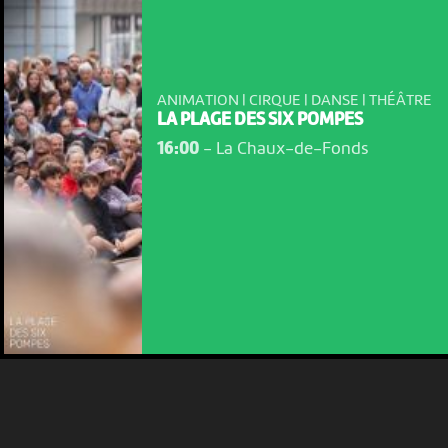
ANIMATION | CIRQUE | DANSE | THÉÂTRE
LA PLAGE DES SIX POMPES
16:00
-
La Chaux-de-Fonds
NOUS UTILISONS DES COOKIES
En poursuivant votre navigation sur le culturoscoPe site vous
consentez à l’utilisation de cookies. Les cookies nous
permettent d'analyser le trafic, d’affiner les contenus mis à
votre disposition et renseigner les acteurs·trices culturel·le·s sur
l'intérêt porté à leurs événements.
Plus d'infos