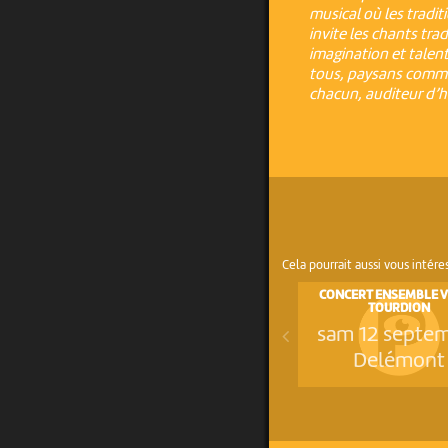
musical où les tradi
invite les chants tr
imagination et talen
tous, paysans comme 
chacun, auditeur d’hi
Cela pourrait aussi vous intére
CONCERT ENSEMBLE 
TOURDION
sam 12 septe
Delémont