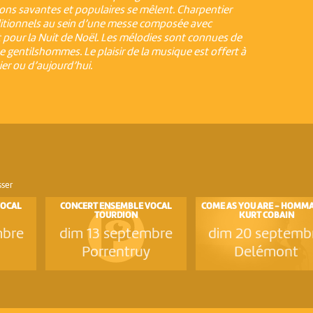
tions savantes et populaires se mêlent. Charpentier
aditionnels au sein d’une messe composée avec
t pour la Nuit de Noël. Les mélodies sont connues de
gentilshommes. Le plaisir de la musique est offert à
er ou d’aujourd’hui.
sser
VOCAL
CONCERT ENSEMBLE VOCAL
COME AS YOU ARE - HOMMA
TOURDION
KURT COBAIN
mbre
dim 13 septembre
dim 20 septemb
Porrentruy
Delémont