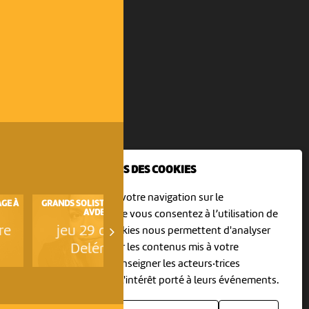
NOUS UTILISONS DES COOKIES
En poursuivant votre navigation sur le
GE À
GRANDS SOLISTES - YULIANNA
CONCERT ENSEMBLE VOCAL
AVDEEVA
TOURDION
culturoscoPe site vous consentez à l’utilisation de
re
jeu 29 octobre
sam 31 octobre
cookies. Les cookies nous permettent d'analyser
le trafic, d’affiner les contenus mis à votre
Delémont
Moutier
disposition et renseigner les acteurs·trices
culturel·le·s sur l'intérêt porté à leurs événements.