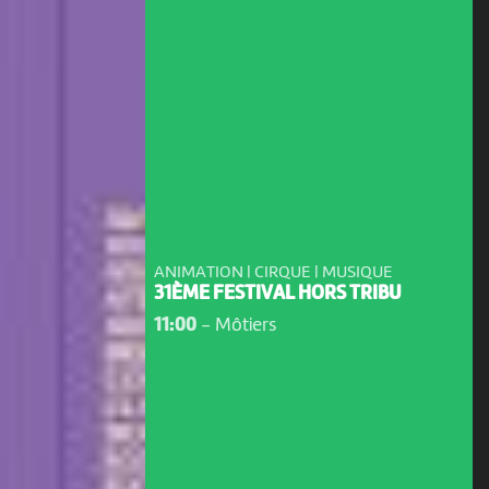
ANIMATION | CIRQUE | MUSIQUE
31ÈME FESTIVAL HORS TRIBU
11:00
-
Môtiers