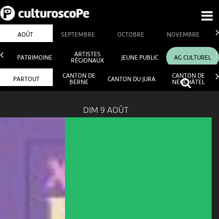
AOÛT
SEPTEMBRE
OCTOBRE
NOVEMBRE
ARTISTES
PATRIMOINE
JEUNE PUBLIC
AG CULTUREL
RÉGIONAUX
CANTON DE
CANTON DE
PARTOUT
CANTON DU JURA
BERNE
NEUCHÂTEL
DIM 9 AOÛT