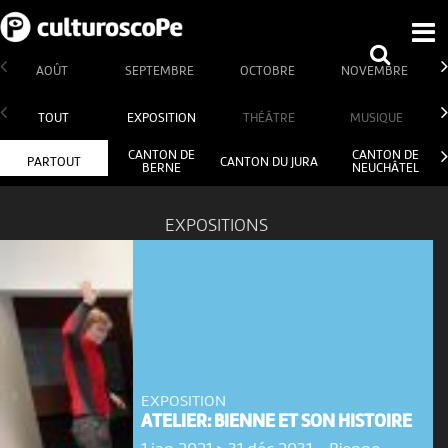
AOÛT
SEPTEMBRE
OCTOBRE
NOVEMBRE
TOUT
EXPOSITION
THÉÂTRE
MUSIQUE
CANTON DE
CANTON DE
PARTOUT
CANTON DU JURA
BERNE
NEUCHÂTEL
EXPOSITIONS
EXPOSITION
ATELIER: BIENNE ET SON HISTOIRE