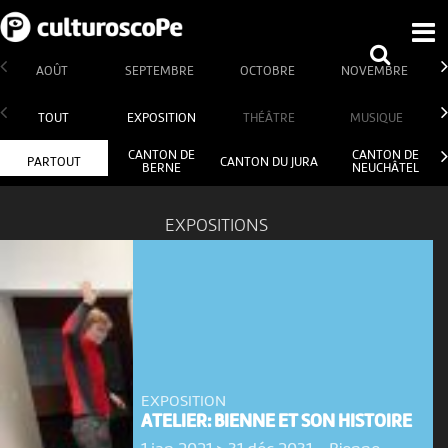
AOÛT
SEPTEMBRE
OCTOBRE
NOVEMBRE
TOUT
EXPOSITION
THÉÂTRE
MUSIQUE
CANTON DE
CANTON DE
PARTOUT
CANTON DU JURA
BERNE
NEUCHÂTEL
EXPOSITIONS
EXPOSITION
ATELIER: BIENNE ET SON HISTOIRE