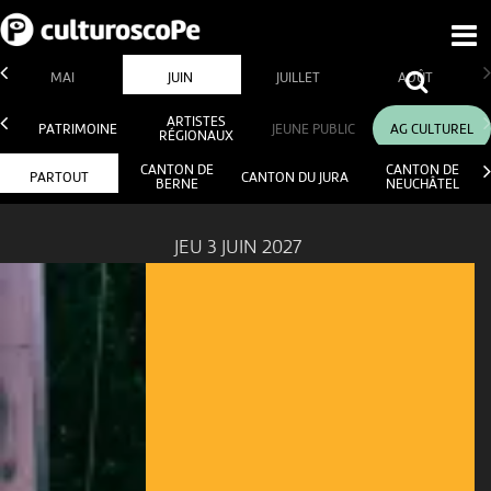
MAI
JUIN
JUILLET
AOÛT
ARTISTES
PATRIMOINE
JEUNE PUBLIC
AG CULTUREL
RÉGIONAUX
CANTON DE
CANTON DE
PARTOUT
CANTON DU JURA
BERNE
NEUCHÂTEL
JEU 3 JUIN 2027