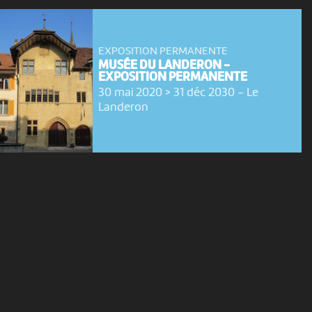
EXPOSITION PERMANENTE
MUSÉE DU LANDERON -
EXPOSITION PERMANENTE
30 mai 2020 > 31 déc 2030
-
Le
Landeron