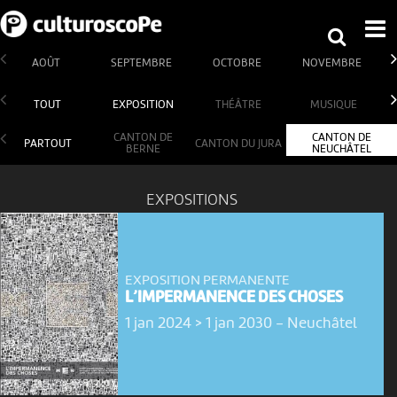
AOÛT
SEPTEMBRE
OCTOBRE
NOVEMBRE
TOUT
EXPOSITION
THÉÂTRE
MUSIQUE
CANTON DE
CANTON DE
PARTOUT
CANTON DU JURA
BERNE
NEUCHÂTEL
EXPOSITIONS
EXPOSITION PERMANENTE
L’IMPERMANENCE DES CHOSES
1 jan 2024 > 1 jan 2030
-
Neuchâtel