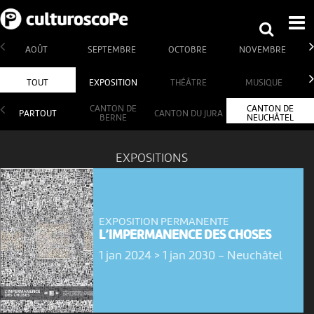
AOÛT
SEPTEMBRE
OCTOBRE
NOVEMBRE
TOUT
EXPOSITION
THÉÂTRE
MUSIQUE
CANTON DE
CANTON DE
PARTOUT
CANTON DU JURA
BERNE
NEUCHÂTEL
EXPOSITIONS
EXPOSITION PERMANENTE
L’IMPERMANENCE DES CHOSES
1 jan 2024 > 1 jan 2030
-
Neuchâtel