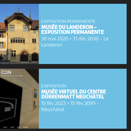
EXPOSITION PERMANENTE
MUSÉE DU LANDERON -
EXPOSITION PERMANENTE
30 mai 2020 > 31 déc 2030
-
Le
Landeron
EXPOSITION
MUSÉE VIRTUEL DU CENTRE
DÜRRENMATT NEUCHÂTEL
15 fév 2023 > 15 fév 2099
-
Neuchâtel