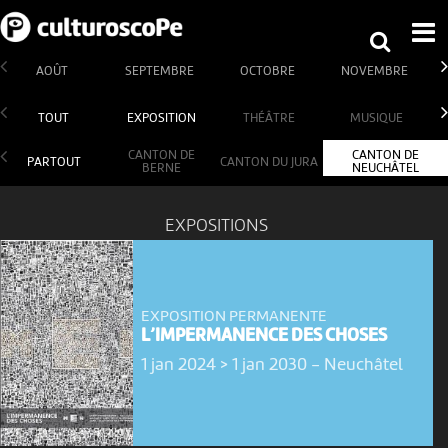
AOÛT
SEPTEMBRE
OCTOBRE
NOVEMBRE
TOUT
EXPOSITION
THÉÂTRE
MUSIQUE
CANTON DE
CANTON DE
PARTOUT
CANTON DU JURA
BERNE
NEUCHÂTEL
EXPOSITIONS
EXPOSITION PERMANENTE
L’IMPERMANENCE DES CHOSES
1 jan 2024 > 1 jan 2030
-
Neuchâtel