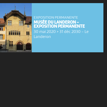
EXPOSITION PERMANENTE
MUSÉE DU LANDERON -
EXPOSITION PERMANENTE
30 mai 2020 > 31 déc 2030
-
Le
Landeron