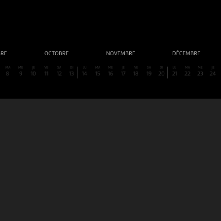
BRE
OCTOBRE
NOVEMBRE
DÉCEMBRE
MA
ME
JE
VE
SA
DI
LU
MA
ME
JE
VE
SA
DI
LU
MA
ME
JE
8
9
10
11
12
13
14
15
16
17
18
19
20
21
22
23
24