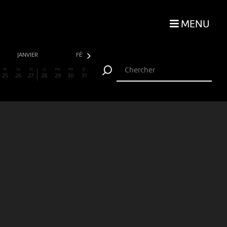
MENU
JANVIER
FÉVRIER
MARS
AVRIL
VE
SA
DI
LU
MA
ME
JE
25
26
27
28
29
30
31