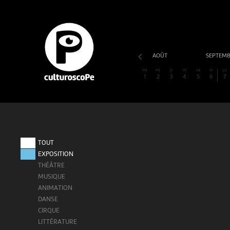
AOÛT
SEPTEM
MA
ME
JE
VE
SA
DI
LU
1
2
3
4
5
6
7
TOUT
EXPOSITION
THÉÂTRE
MUSIQUE
ANIMATION
DANSE
CIRQUE
LITTÉRATURE