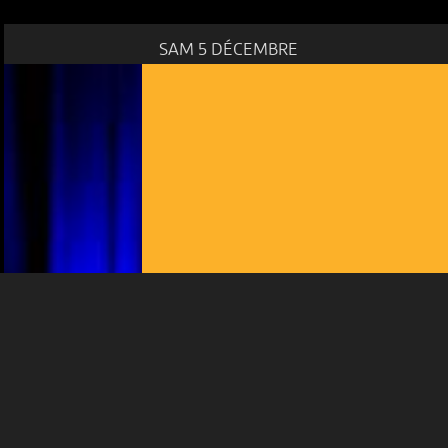
SAM 5 DÉCEMBRE
NOUS UTILISONS DES COOKIES
En poursuivant votre navigation sur le culturoscoPe site vous
consentez à l’utilisation de cookies. Les cookies nous
permettent d'analyser le trafic, d’affiner les contenus mis à
votre disposition et renseigner les acteurs·trices culturel·le·s sur
l'intérêt porté à leurs événements.
Plus d'infos
MUSIQUE
ALBIN BRUN QUARTETT
20:00
-
Nidau