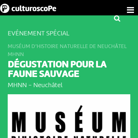
EVÉNEMENT SPÉCIAL
MUSÉUM D’HISTOIRE NATURELLE DE NEUCHÂTEL
MHNN
DÉGUSTATION POUR LA
FAUNE SAUVAGE
MHNN
-
Neuchâtel