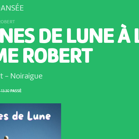
DANSÉE
ROBERT
NES DE LUNE À 
ME ROBERT
rt
-
Noiraigue
 13:30
PASSÉ