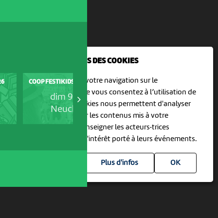
NOUS UTILISONS DES COOKIES
En poursuivant votre navigation sur le
26
COOP FESTIKIDS OPENAIR 2026
CRÉE TON FLIP-BOOK SAUVAG
culturoscoPe site vous consentez à l’utilisation de
dim 9 août
mar 11 août
cookies. Les cookies nous permettent d'analyser
Neuchâtel
Neuchâtel
le trafic, d’affiner les contenus mis à votre
disposition et renseigner les acteurs·trices
culturel·le·s sur l'intérêt porté à leurs événements.
Plus d'infos