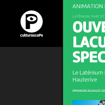
ANIMATION 
LATÉNIUM, PARC E
OUVE
LAC
SPE
Le Laténium 
Hauterive
DIMANCHE 26 JUILLET 202