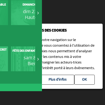
VISITE GUIDÉE NEUCHÂTEL,
SABLE
DIMANCHE MALIN
EMPREINTES COLONIALES
dim 23 août
jeu 27 août
Hauterive
Hauterive
NOUS UTILISONS DES COOKIES
En poursuivant votre navigation sur le
culturoscoPe site vous consentez à l’utilisation de
ECRET
ATELIER CRÉATIF POUR ENFAN
FÊTE DES ENFANTS / KINDERFEST
cookies. Les cookies nous permettent d'analyser
DE 5 À 10 ANS : UNE...
le trafic, d’affiner les contenus mis à votre
sam 8 août
sam 8 août
disposition et renseigner les acteurs·trices
Bienne
La Chaux-de-Fond
culturel·le·s sur l'intérêt porté à leurs événements.
Plus d'infos