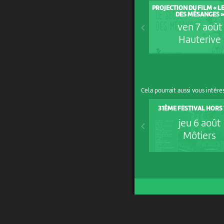
PROJECTION DU FILM « L
DES MÉSANGES »
ven 7 août
Hauterive
Cela pourrait aussi vous intére
31ÈME FESTIVAL HORS
jeu 6 août
Môtiers
UN PROJET DE
AVEC LE SOUTIEN DE