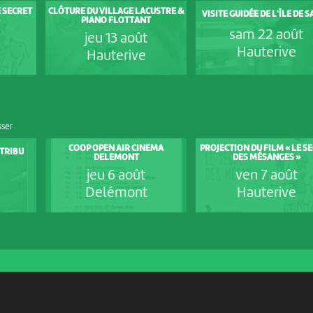
E SECRET
CLÔTURE DU VILLAGE LACUSTRE &
VISITE GUIDÉE DE L'ÎLE DE 
PIANO FLOTTANT
sam 22 août
jeu 13 août
Hauterive
Hauterive
sser
COOP OPEN AIR CINEMA
PROJECTION DU FILM « LE S
 TRIBU
DELEMONT
DES MÉSANGES »
jeu 6 août
ven 7 août
Delémont
Hauterive
PARTENAIRES