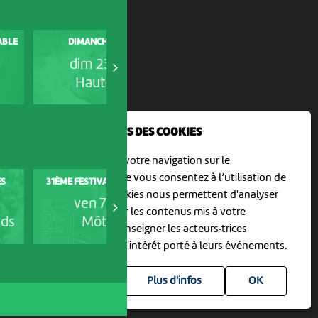
VISITE GUIDÉE NEUCHÂTEL,
SABLE
DIMANCHE MALIN
EMPREINTES COLONIALES
dim 23 août
jeu 27 août
Hauterive
Hauterive
NOUS UTILISONS DES COOKIES
En poursuivant votre navigation sur le
culturoscoPe site vous consentez à l’utilisation de
ES
31ÈME FESTIVAL HORS TRIBU
EZU SCÈNES DE VIE
cookies. Les cookies nous permettent d'analyser
ven 7 août
ven 7 août
le trafic, d’affiner les contenus mis à votre
nds
Môtiers
Vicques
disposition et renseigner les acteurs·trices
culturel·le·s sur l'intérêt porté à leurs événements.
Plus d'infos