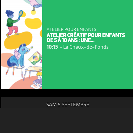
ATELIER POUR ENFANTS
ATELIER CRÉATIF POUR ENFANTS
DE 5 À 10 ANS : UNE...
10:15
-
La Chaux-de-Fonds
NOUS UTILISONS DES COOKIES
En poursuivant votre navigation sur le culturoscoPe site vous
consentez à l’utilisation de cookies. Les cookies nous
permettent d'analyser le trafic, d’affiner les contenus mis à
votre disposition et renseigner les acteurs·trices culturel·le·s sur
l'intérêt porté à leurs événements.
Plus d'infos
SAM 5 SEPTEMBRE