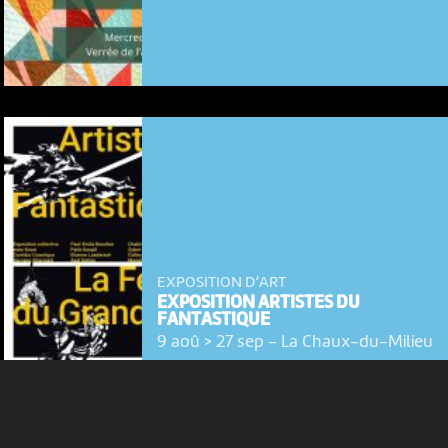
NOUS UTILISONS DES COOKIES
En poursuivant votre navigation sur le culturoscoPe site vous
consentez à l’utilisation de cookies. Les cookies nous
permettent d'analyser le trafic, d’affiner les contenus mis à
votre disposition et renseigner les acteurs·trices culturel·le·s sur
l'intérêt porté à leurs événements.
EXPOSITION D’ART
EXPOSITION ARTISTES DU
FANTASTIQUE
Plus d'infos
9 aoû > 27 sep
-
La Chaux-du-Milieu