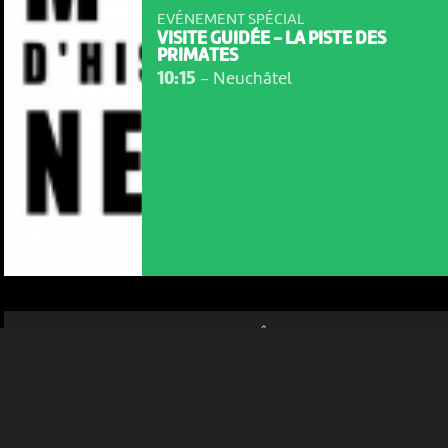
EVÉNEMENT SPÉCIAL
VISITE GUIDÉE - LA PISTE DES
PRIMATES
10:15
-
Neuchâtel
NOUS UTILISONS DES COOKIES
En poursuivant votre navigation sur le culturoscoPe site vous
consentez à l’utilisation de cookies. Les cookies nous
permettent d'analyser le trafic, d’affiner les contenus mis à
votre disposition et renseigner les acteurs·trices culturel·le·s sur
l'intérêt porté à leurs événements.
Plus d'infos
VEN 14 AOÛT