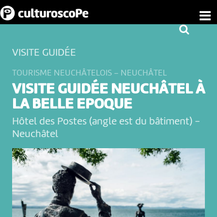
VISITE GUIDÉE
TOURISME NEUCHÂTELOIS – NEUCHÂTEL
VISITE GUIDÉE NEUCHÂTEL À
LA BELLE EPOQUE
Hôtel des Postes (angle est du bâtiment)
-
Neuchâtel