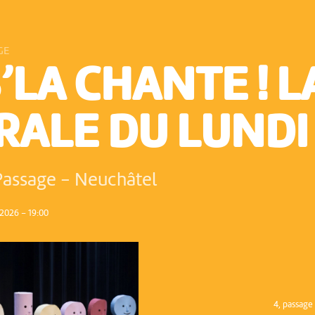
GE
’LA CHANTE ! L
RALE DU LUNDI
Passage
-
Neuchâtel
2026 – 19:00
4, passag