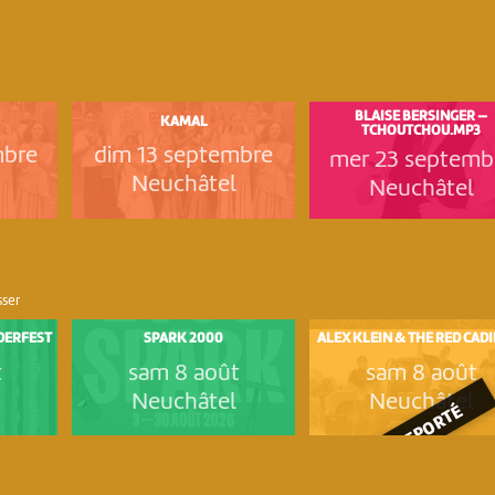
BLAISE BERSINGER —
KAMAL
TCHOUTCHOU.MP3
mbre
dim 13 septembre
mer 23 septemb
Neuchâtel
Neuchâtel
sser
NDERFEST
SPARK 2000
ALEX KLEIN & THE RED CAD
t
sam 8 août
sam 8 août
Neuchâtel
Neuchâtel
REPORTÉ