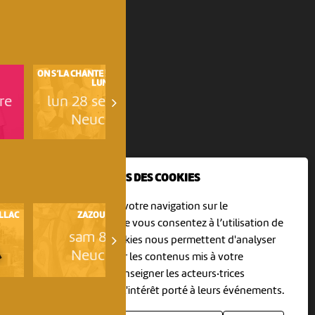
ON S’LA CHANTE ! LA CHORALE DU
JE N’AI JAMAIS VU LE KREMLIN
LUNDI
D’APRÈS «...
re
lun 28 septembre
mar 20 octobre
Neuchâtel
Neuchâtel
NOUS UTILISONS DES COOKIES
En poursuivant votre navigation sur le
ILLAC
ZAZOU HAÏFA
31ÈME FESTIVAL HORS TRIBU
culturoscoPe site vous consentez à l’utilisation de
sam 8 août
sam 8 août
cookies. Les cookies nous permettent d'analyser
Neuchâtel
Môtiers
le trafic, d’affiner les contenus mis à votre
disposition et renseigner les acteurs·trices
culturel·le·s sur l'intérêt porté à leurs événements.