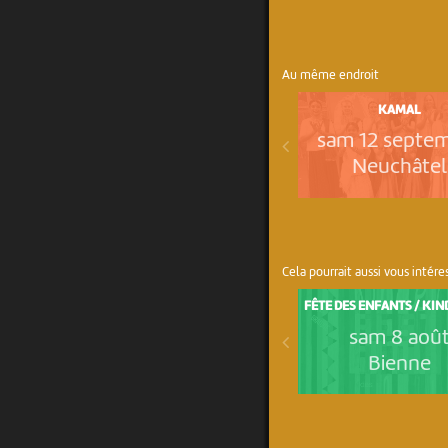
Au même endroit
KAMAL
sam 12 septe
Neuchâtel
Cela pourrait aussi vous intére
FÊTE DES ENFANTS / KI
sam 8 aoû
Bienne