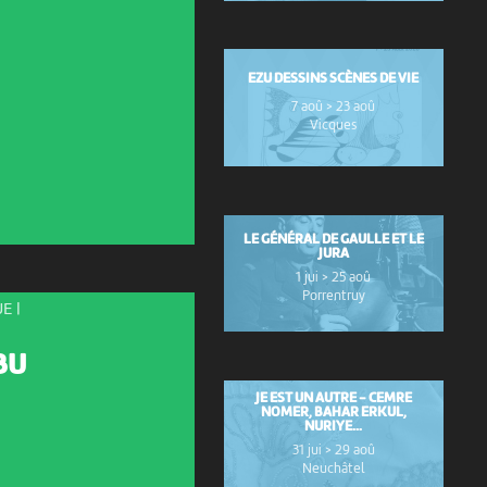
EZU DESSINS SCÈNES DE VIE
7 aoû > 23 aoû
Vicques
LE GÉNÉRAL DE GAULLE ET LE
JURA
1 jui > 25 aoû
Porrentruy
E |
BU
JE EST UN AUTRE - CEMRE
NOMER, BAHAR ERKUL,
NURIYE...
31 jui > 29 aoû
Neuchâtel