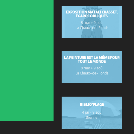
EXPOSITION MATALI CRASSET.
ÉGARDS OBLIQUES
8 mar > 9 aoû
La Chaux-de-Fonds
LA PEINTURE EST LA MÊME POUR
TOUT LE MONDE
8 mar > 9 aoû
La Chaux-de-Fonds
BIBLIO’PLAGE
4 jui > 9 aoû
Bienne