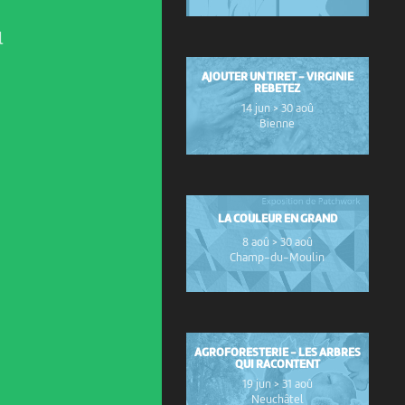
l
AJOUTER UN TIRET - VIRGINIE
REBETEZ
14 jun > 30 aoû
Bienne
LA COULEUR EN GRAND
8 aoû > 30 aoû
Champ-du-Moulin
AGROFORESTERIE - LES ARBRES
QUI RACONTENT
19 jun > 31 aoû
Neuchâtel