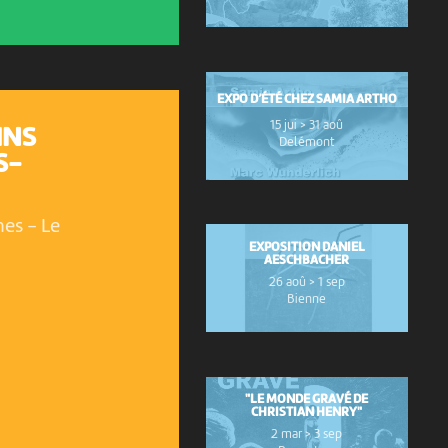
EXPO D’ÉTÉ CHEZ SAMIA ARTHO
15 jui > 31 aoû
INS
Delémont
S-
hes
-
Le
EXPOSITION DANIEL
AESCHBACHER
26 aoû > 1 sep
Bienne
"LE MONDE GRAVÉ DE
CHRISTIAN HENRY"
2 mar > 3 sep