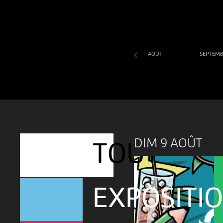
AOÛT
SEPTEM
SA
DI
LU
MA
ME
JE
VE
1
2
3
4
5
6
7
DIM 9 AOÛT
TOUT
EXPOSITI