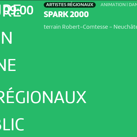
ARTISTES RÉGIONAUX
ANIMATION | DA
URE
09:00
SPARK 2000
terrain Robert-Comtesse
-
Neuchât
ON
NE
 RÉGIONAUX
LIC