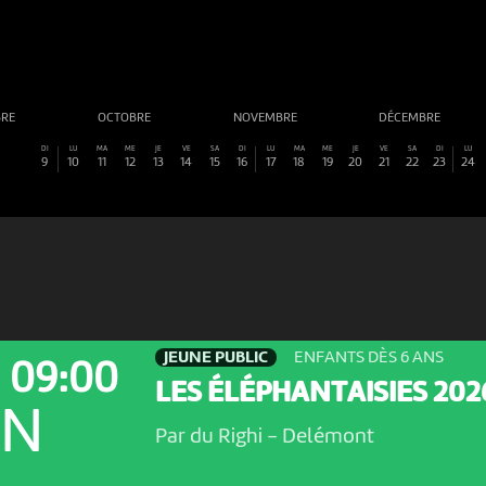
BRE
OCTOBRE
NOVEMBRE
DÉCEMBRE
SA
DI
LU
MA
ME
JE
VE
SA
DI
LU
MA
ME
JE
VE
SA
DI
LU
8
9
10
11
12
13
14
15
16
17
18
19
20
21
22
23
24
JEUNE PUBLIC
ENFANTS DÈS 6 ANS
09:00
LES ÉLÉPHANTAISIES 202
ON
Par du Righi
-
Delémont