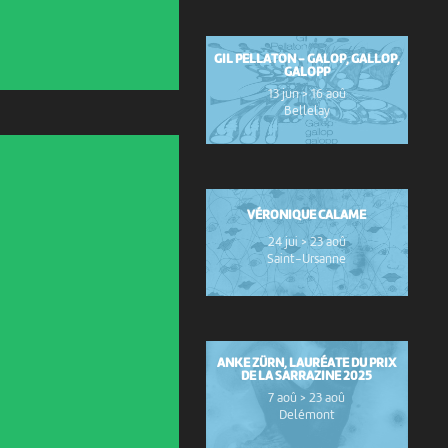
GIL PELLATON - GALOP, GALLOP,
GALOPP
13 jun > 16 aoû
Bellelay
VÉRONIQUE CALAME
24 jui > 23 aoû
Saint-Ursanne
ANKE ZÜRN, LAURÉATE DU PRIX
DE LA SARRAZINE 2025
7 aoû > 23 aoû
Delémont