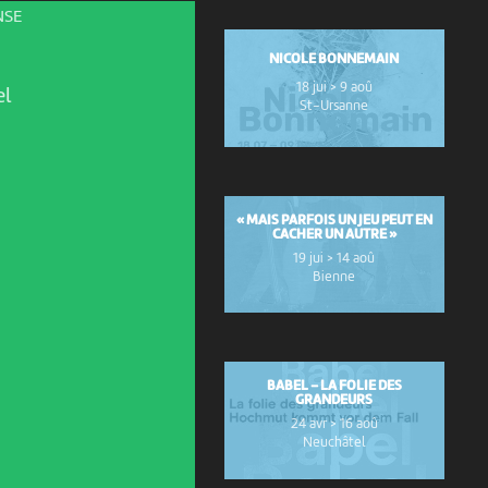
NSE
NICOLE BONNEMAIN
18 jui > 9 aoû
el
St-Ursanne
« MAIS PARFOIS UN JEU PEUT EN
CACHER UN AUTRE »
19 jui > 14 aoû
Bienne
BABEL – LA FOLIE DES
GRANDEURS
24 avr > 16 aoû
Neuchâtel