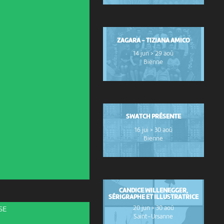
ZAGARA - TIZIANA AMICO
14 jun > 29 aoû
Bienne
SWATCH PRÉSENTE
16 jui > 30 aoû
Bienne
CANDICE WILLENEGGER,
SÉRIGRAPHE ET ILLUSTRATRICE
20 jun > 30 aoû
SE
Saint-Ursanne