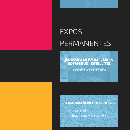
EXPOS
PERMANENTES
JURASSICA MUSEUM - JARDIN
BOTANIQUE - SATELLITES
Jurassica
-
Porrentruy
L’IMPERMANENCE DES CHOSES
Musée d’ethnographie de
Neuchâtel
-
Neuchâtel