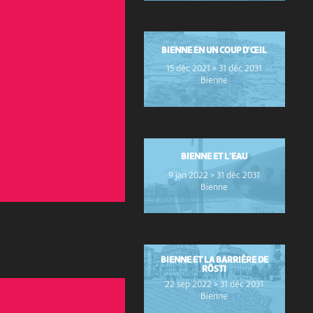
BIENNE EN UN COUP D'ŒIL
15 déc 2021 > 31 déc 2031
Bienne
BIENNE ET L'EAU
9 jan 2022 > 31 déc 2031
Bienne
BIENNE ET LA BARRIÈRE DE
RÖSTI
22 sep 2022 > 31 déc 2031
Bienne