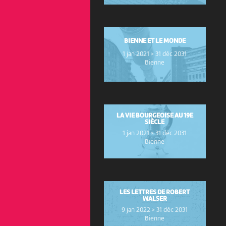
BIENNE ET LE MONDE
1 jan 2021 > 31 déc 2031
Bienne
LA VIE BOURGEOISE AU 19E
SIÈCLE
1 jan 2021 > 31 déc 2031
Bienne
LES LETTRES DE ROBERT
WALSER
9 jan 2022 > 31 déc 2031
Bienne