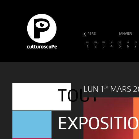
CTOBRE
NOVEMBRE
DÉCEMBRE
JANVIER
LU
MA
ME
JE
VE
SA
DI
1
2
3
4
5
6
7
LUN 1
MARS 2
ER
TOUT
EXPOSITI