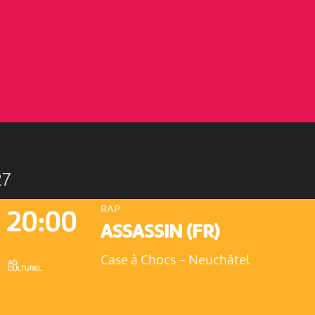
27
RAP
20:00
ASSASSIN (FR)
Case à Chocs
-
Neuchâtel