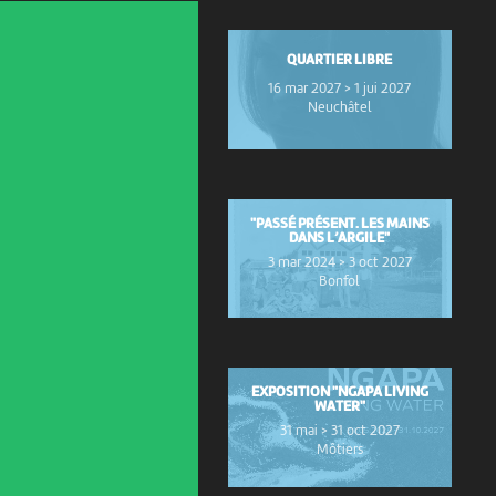
QUARTIER LIBRE
16 mar 2027 > 1 jui 2027
Neuchâtel
"PASSÉ PRÉSENT. LES MAINS
DANS L’ARGILE"
3 mar 2024 > 3 oct 2027
Bonfol
EXPOSITION "NGAPA LIVING
WATER"
31 mai > 31 oct 2027
Môtiers