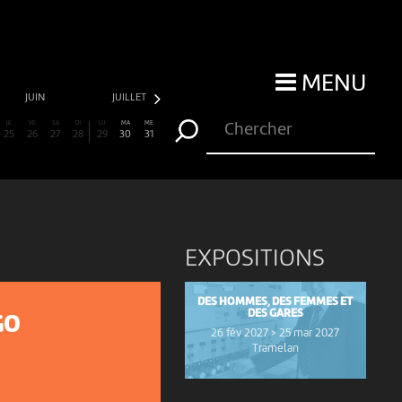
MENU
JUIN
JUILLET
AOÛT
SEPTEMBRE
JE
VE
SA
DI
LU
MA
ME
25
26
27
28
29
30
31
EXPOSITIONS
DES HOMMES, DES FEMMES ET
DES GARES
GO
26 fév 2027 > 25 mar 2027
Tramelan