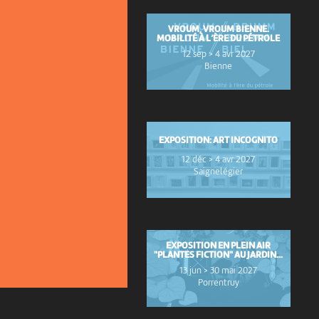
VROUM, VROUM BIENNE.
MOBILITÉ À L’ÈRE DU PÉTROLE
12 sep > 4 avr 2027
Bienne
EXPOSITION: ART INCOGNITO
12 déc > 4 avr 2027
Saignelégier
EXPOSITION EN PLEIN AIR
"PLANTES FICTION" AU JARDIN...
13 jun > 30 mai 2027
Porrentruy