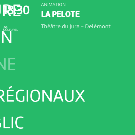
ANIMATION
URE
18:30
LA PELOTE
Théâtre du Jura
-
Delémont
ON
NE
 RÉGIONAUX
LIC