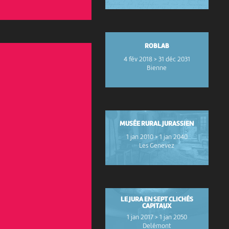
ROBLAB
4 fév 2018 > 31 déc 2031
Bienne
MUSÉE RURAL JURASSIEN
1 jan 2010 > 1 jan 2040
Les Genevez
LE JURA EN SEPT CLICHÉS
CAPITAUX
1 jan 2017 > 1 jan 2050
Delémont