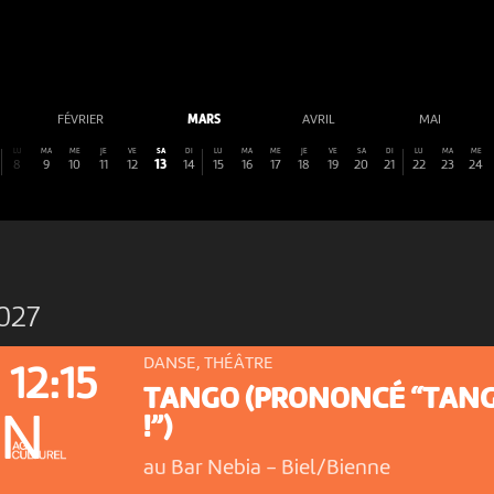
FÉVRIER
MARS
AVRIL
MAI
LU
MA
ME
JE
VE
SA
DI
LU
MA
ME
JE
VE
SA
DI
LU
MA
ME
8
9
10
11
12
13
14
15
16
17
18
19
20
21
22
23
24
027
DANSE, THÉÂTRE
12:15
TANGO (PRONONCÉ “TAN
ON
!”)
au Bar Nebia
-
Biel/Bienne