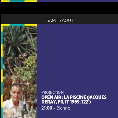
SAM 15 AOÛT
NOUS UTILISONS DES COOKIES
En poursuivant votre navigation sur le culturoscoPe site vous
consentez à l’utilisation de cookies. Les cookies nous
permettent d'analyser le trafic, d’affiner les contenus mis à
votre disposition et renseigner les acteurs·trices culturel·le·s sur
PROJECTION
l'intérêt porté à leurs événements.
OPEN AIR : LA PISCINE (JACQUES
DERAY, FR, IT 1969, 122’)
21:00
-
Bienne
Plus d'infos