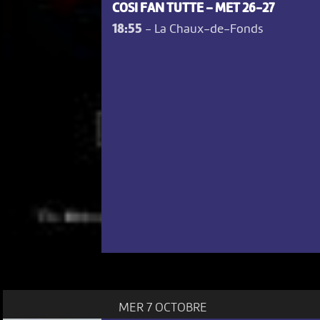
COSI FAN TUTTE – MET 26-27
18:55
-
La Chaux-de-Fonds
MER 7 OCTOBRE