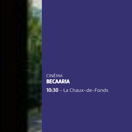
CINÉMA
BECAARIA
10:30
-
La Chaux-de-Fonds