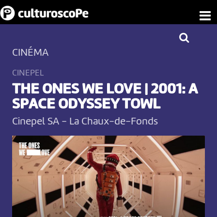
CINÉMA
CINEPEL
THE ONES WE LOVE | 2001: A
SPACE ODYSSEY TOWL
Cinepel SA
-
La Chaux-de-Fonds