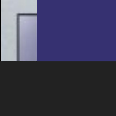
NOUS UTILISONS DES COOKIES
En poursuivant votre navigation sur le culturoscoPe site vous
consentez à l’utilisation de cookies. Les cookies nous
permettent d'analyser le trafic, d’affiner les contenus mis à
votre disposition et renseigner les acteurs·trices culturel·le·s sur
l'intérêt porté à leurs événements.
Plus d'infos
CINÉMA
ANIMERCREDI "LA NAISSANCE DE
KITARO : LE MYSTERE DE GEGEGE"
20:15
-
La Chaux-de-Fonds