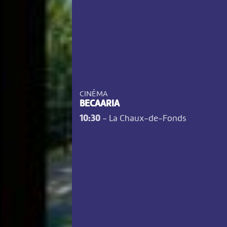
CINÉMA
BECAARIA
10:30
-
La Chaux-de-Fonds