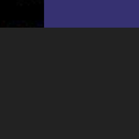
l'intérêt porté à leurs événements.
Plus d'infos
PROJECTION
MACBETH - MET 26-27
18:55
-
La Chaux-de-Fonds