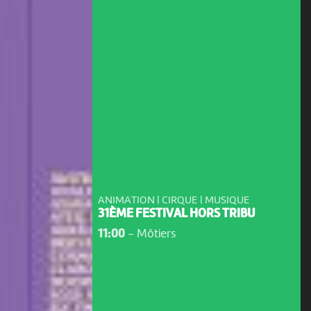
ANIMATION | CIRQUE | MUSIQUE
31ÈME FESTIVAL HORS TRIBU
11:00
-
Môtiers