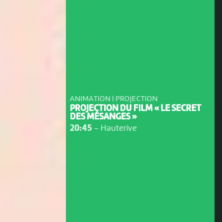
ANIMATION | PROJECTION
PROJECTION DU FILM « LE SECRET
DES MÉSANGES »
20:45
-
Hauterive