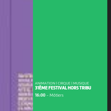
ANIMATION | CIRQUE | MUSIQUE
31ÈME FESTIVAL HORS TRIBU
16:00
-
Môtiers