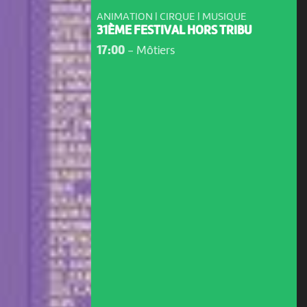
ANIMATION | CIRQUE | MUSIQUE
31ÈME FESTIVAL HORS TRIBU
17:00
-
Môtiers